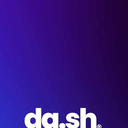
da.sh
da.sh
centralize